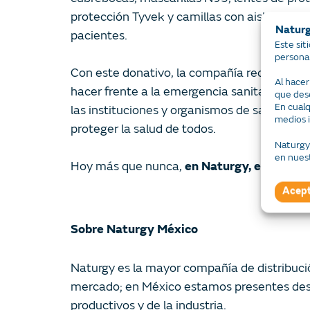
protección Tyvek y camillas con aislamiento
Naturg
pacientes.
Este sit
personal
Con este donativo, la compañía reconoce la la
Al hacer
hacer frente a la emergencia sanitaria. Co
que dese
En cual
las instituciones y organismos de salud que
medios 
proteger la salud de todos.
Naturgy 
en nues
Hoy más que nunca,
en Naturgy, estamos 
Acept
Sobre Naturgy México
Naturgy es la mayor compañía de distribuci
mercado; en México estamos presentes desd
productivos y de la industria.