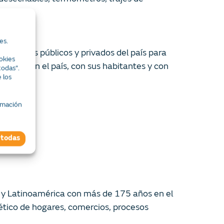
es.
hospitales públicos y privados del país para
okies
miso con el país, con sus habitantes y con
todas”.
 los
rmación
 todas
a y Latinoamérica con más de 175 años en el
tico de hogares, comercios, procesos