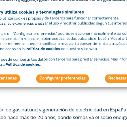
 de partículas infecciosas para traslado de
y utiliza cookies y tecnologías similares
io utiliza cookies propias y de terceros para funcionar correctamente,
izar tu experiencia, analizar el uso y mostrar publicidad según tus interes
bor diaria que realiza el personal del sector salud y los 
 clic en “Configurar preferencias” podrás seleccionar manualmente las co
n acciones como éstas, Naturgy México reafirma su compro
as aceptar o rechazar, o bien aceptar todas pulsando el botón “Aceptar 
quier momento puedes modificar o revocar tu consentimiento a través de
 se mantienen en la lucha para
indicados en la
de nuestro sitio web.
Política de cookies
puede compartir tus datos con terceros para prestar servicios. Más info
tra
.
Política de cookies
contigo.
ar todas
Configurar preferencias
Rechazar
ooOOoo
ón de gas natural y generación de electricidad en Españ
e hace más de 20 años, donde somos ya el socio energé