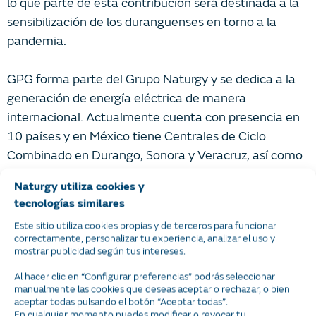
lo que parte de esta contribución será destinada a la
sensibilización de los duranguenses en torno a la
pandemia.
GPG forma parte del Grupo Naturgy y se dedica a la
generación de energía eléctrica de manera
internacional. Actualmente cuenta con presencia en
10 países y en México tiene Centrales de Ciclo
Combinado en Durango, Sonora y Veracruz, así como
con un Parque Eólico en el estado de Oaxaca.
Naturgy utiliza cookies y
Conoce más sobre este proyecto
tecnologías similares
en:
http://https://www.globalpower-generation.com/
Este sitio utiliza cookies propias y de terceros para funcionar
correctamente, personalizar tu experiencia, analizar el uso y
mostrar publicidad según tus intereses.
Al hacer clic en “Configurar preferencias” podrás seleccionar
ooOOoo
manualmente las cookies que deseas aceptar o rechazar, o bien
Sobre Naturgy México
aceptar todas pulsando el botón “Aceptar todas”.
En cualquier momento puedes modificar o revocar tu