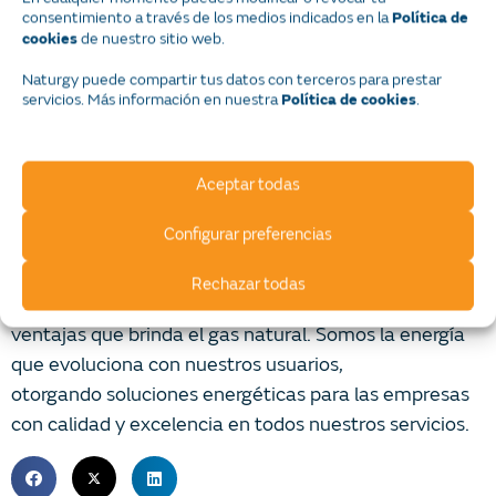
consentimiento a través de los medios indicados en la
Política de
Naturgy es la mayor compañía de distribución de gas
de nuestro sitio web.
cookies
natural y generación de electricidad en España y
Naturgy puede compartir tus datos con terceros para prestar
Latinoamérica con más de 175 años en el mercado;
servicios. Más información en nuestra
.
Política de cookies
en México estamos presentes desde hace más de 20
años, donde somos ya el socio energético de hogares,
comercios, procesos productivos y de la industria.
Aceptar todas
Configurar preferencias
Actualmente Naturgy en México da servicio a más de
un millón seiscientos cincuenta y nueve mil hogares,
Rechazar todas
empresas y comercios que disfrutan todas las
ventajas que brinda el gas natural. Somos la energía
que evoluciona con nuestros usuarios,
otorgando soluciones energéticas para las empresas
con calidad y excelencia en todos nuestros servicios.