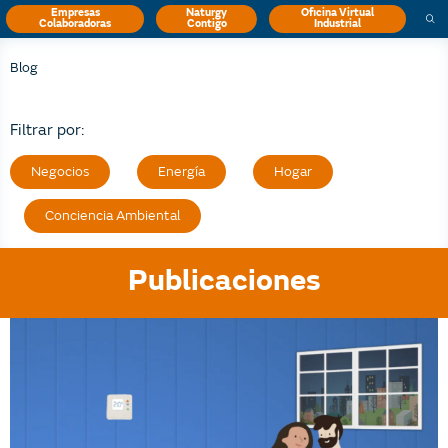
Empresas
Naturgy
Oficina Virtual
Colaboradoras
Contigo
Industrial
Blog
Filtrar por:
Negocios
Energía
Hogar
Conciencia Ambiental
Publicaciones