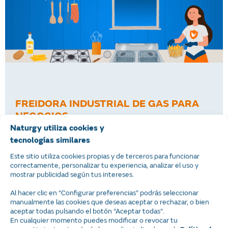
FREIDORA INDUSTRIAL DE GAS PARA
NEGOCIOS
Naturgy utiliza cookies y
22-01-2026
tecnologías similares
En el sector de alimentos, cada inversión debe
Este sitio utiliza cookies propias y de terceros para funcionar
responder a objetivos claros como la eficiencia, la
correctamente, personalizar tu experiencia, analizar el uso y
mostrar publicidad según tus intereses.
rentabilidad y la calidad. Para muchos negocios,
desde cocinas industriales hasta cadenas de comida
Al hacer clic en “Configurar preferencias” podrás seleccionar
rápida, las freidoras son equipos clave dentro de la
manualmente las cookies que deseas aceptar o rechazar, o bien
aceptar todas pulsando el botón “Aceptar todas”.
operación diaria, no solo por su capacidad de
En cualquier momento puedes modificar o revocar tu
producción, sino también por su impacto en el