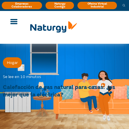
Empresas
Naturgy
Oficina Virtual
Colaboradoras
Contigo
Industrial
Hogar
Se lee en 10 minutos
Calefacción de gas natural para casas: ¿es
mejor que la eléctrica?