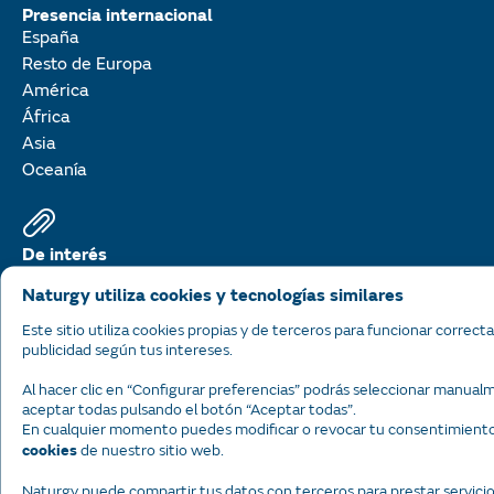
Presencia internacional
España
Resto de Europa
América
África
Asia
Oceanía
De interés
Informes anuales
Naturgy utiliza cookies y tecnologías similares
Cotizaciones
Este sitio utiliza cookies propias y de terceros para funcionar correct
Calendario financiero
publicidad según tus intereses.
Normatividad y Tarifas
Resultados trimestrales
Al hacer clic en “Configurar preferencias” podrás seleccionar manual
aceptar todas pulsando el botón “Aceptar todas”.
En cualquier momento puedes modificar o revocar tu consentimiento 
de nuestro sitio web.
cookies
Sitios recomendados
Naturgy puede compartir tus datos con terceros para prestar servici
Fundación Naturgy