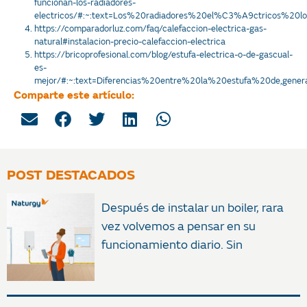
funcionan-los-radiadores-
electricos/#:~:text=Los%20radiadores%20el%C3%A9ctricos%20
https://comparadorluz.com/faq/calefaccion-electrica-gas-
natural#instalacion-precio-calefaccion-electrica
https://bricoprofesional.com/blog/estufa-electrica-o-de-gascual-
es-
mejor/#:~:text=Diferencias%20entre%20la%20estufa%20de,ge
Comparte este artículo:
POST DESTACADOS
Después de instalar un boiler, rara
vez volvemos a pensar en su
funcionamiento diario. Sin