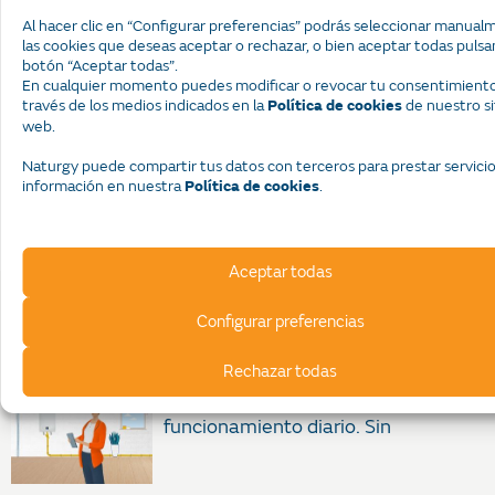
Al hacer clic en “Configurar preferencias” podrás seleccionar manua
https://www.ecologiaverde.com/por-que-el-gas-natural-es-
las cookies que deseas aceptar o rechazar, o bien aceptar todas pulsa
una-energia-no-renovable-1333.html
botón “Aceptar todas”.
En cualquier momento puedes modificar o revocar tu consentimiento
https://www.un.org/es/climatechange/what-is-renewable-
través de los medios indicados en la
de nuestro si
Política de cookies
energy
web.
https://www.gob.mx/cms/uploads/attachment/file/261167/Sobre
Naturgy puede compartir tus datos con terceros para prestar servici
Comparte este artículo:
información en nuestra
.
Política de cookies
Aceptar todas
POST DESTACADOS
Configurar preferencias
Después de instalar un boiler, rara
Rechazar todas
vez volvemos a pensar en su
funcionamiento diario. Sin