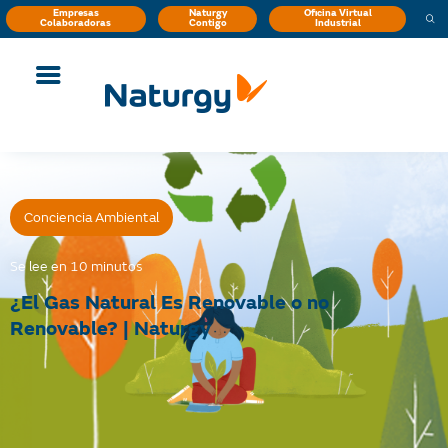
Empresas
Naturgy
Oficina Virtual
Colaboradoras
Contigo
Industrial
Conciencia Ambiental
Se lee en 10 minutos
¿El Gas Natural Es Renovable o no
Renovable? | Naturgy