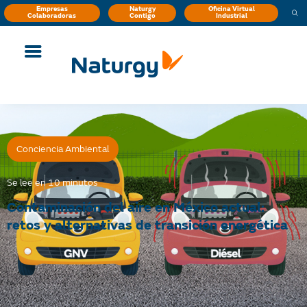
Empresas
Naturgy
Oficina Virtual
Colaboradoras
Contigo
Industrial
Conciencia Ambiental
Se lee en 10 minutos
Contaminación del aire en México actual:
retos y alternativas de transición energética