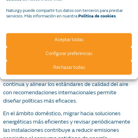
prácticas rurales
Naturgy puede compartir tus datos con terceros para prestar
servicios. Más información en nuestra
.
Política de cookies
Eliminar quemas a cielo abierto, mejorar el manejo de
residuos agrícolas y fortalecer la prevención de
incendios forestales.
Aceptar todas
Actualización normativa y
Configurar preferencias
monitoreo ambiental
Rechazar todas
Ampliar redes de medición, asegurar su operación
continua y alinear los estándares de calidad del aire
con recomendaciones internacionales permite
diseñar políticas más eficaces.
En el ámbito doméstico, migrar hacia soluciones
energéticas más eficientes y revisar periódicamente
las instalaciones contribuye a reducir emisiones