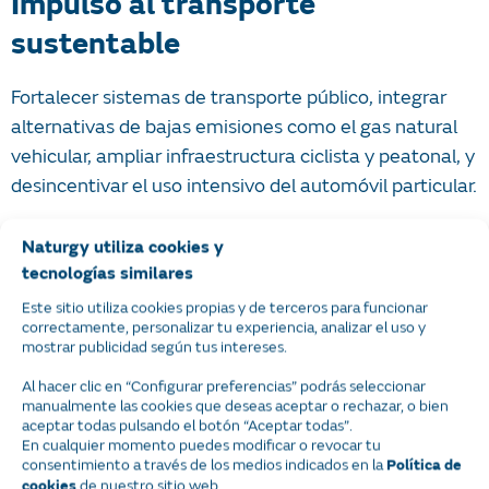
Impulso al transporte
sustentable
Fortalecer sistemas de transporte público, integrar
alternativas de bajas emisiones como el gas natural
vehicular, ampliar infraestructura ciclista y peatonal, y
desincentivar el uso intensivo del automóvil particular.
Modernización industrial y
Naturgy utiliza cookies y
comercial
tecnologías similares
Este sitio utiliza cookies propias y de terceros para funcionar
Sustituir combustibles de alta huella ambiental por
correctamente, personalizar tu experiencia, analizar el uso y
mostrar publicidad según tus intereses.
opciones de menor impacto, optimizar procesos
térmicos, reducir fugas y adoptar tecnologías más
Al hacer clic en “Configurar preferencias” podrás seleccionar
manualmente las cookies que deseas aceptar o rechazar, o bien
limpias.
aceptar todas pulsando el botón “Aceptar todas”.
En cualquier momento puedes modificar o revocar tu
Gestión adecuada de residuos y
consentimiento a través de los medios indicados en la
Política de
de nuestro sitio web.
cookies