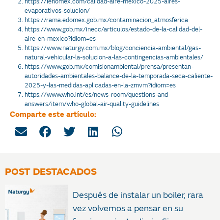
https://lenomex.com/calidad-aire-mexico-2025-aires-
evaporativos-solucion/
https://rama.edomex.gob.mx/contaminacion_atmosferica
https://www.gob.mx/inecc/articulos/estado-de-la-calidad-del-
aire-en-mexico?idiom=es
https://www.naturgy.com.mx/blog/conciencia-ambiental/gas-
natural-vehicular-la-solucion-a-las-contingencias-ambientales/
https://www.gob.mx/comisionambiental/prensa/presentan-
autoridades-ambientales-balance-de-la-temporada-seca-caliente-
2025-y-las-medidas-aplicadas-en-la-zmvm?idiom=es
https://www.who.int/es/news-room/questions-and-
answers/item/who-global-air-quality-guidelines
Comparte este artículo:
POST DESTACADOS
Después de instalar un boiler, rara
vez volvemos a pensar en su