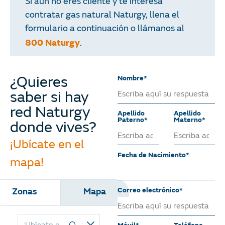
Si aún no eres cliente y te interesa
contratar gas natural Naturgy, llena el
formulario a continuación o llámanos al
800 Naturgy
.
Nombre*
¿Quieres
saber si hay
red Naturgy
Apellido
Apellido
Paterno*
Materno*
donde vives?
¡Ubícate en el
Fecha de Nacimiento*
mapa!
Correo electrónico*
Zonas
Mapa