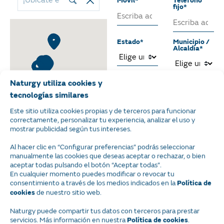
Móvil*
Teléfono
fijo*
Estado*
Municipio /
Alcaldía*
Colonia*
Código
Naturgy utiliza cookies y
Postal*
tecnologías similares
Este sitio utiliza cookies propias y de terceros para funcionar
correctamente, personalizar tu experiencia, analizar el uso y
Nombre de
Nº
mostrar publicidad según tus intereses.
la calle*
ext.*
Al hacer clic en “Configurar preferencias” podrás seleccionar
manualmente las cookies que deseas aceptar o rechazar, o bien
aceptar todas pulsando el botón “Aceptar todas”.
Nº
int.
En cualquier momento puedes modificar o revocar tu
consentimiento a través de los medios indicados en la
Política de
de nuestro sitio web.
cookies
Relación con el inmueble*
Naturgy puede compartir tus datos con terceros para prestar
Propietario del
servicios. Más información en nuestra
.
Política de cookies