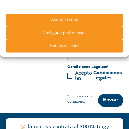
inmueble
Arrendatario del
inmueble
Aceptar todas
Tipo de Servicio*
Configurar preferencias
Rechazar todas
Condiciones Legales:*
Acepto
Condiciones
.
las
Legales
* Este campo es
Enviar
obligatorio.
Llámanos y contrata al 800 Naturgy