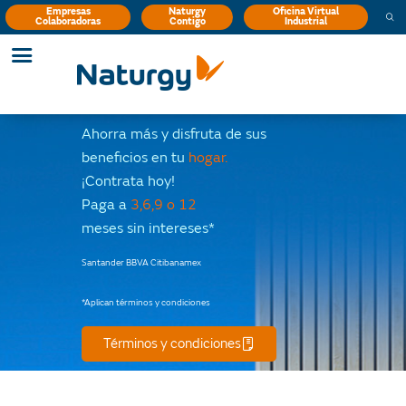
Empresas
Naturgy
Oficina Virtual
Colaboradoras
Contigo
Industrial
Ahorra más y disfruta de sus
beneficios en tu
hogar.
¡Contrata hoy!
Paga a
3,6,9 o 12
meses sin intereses*
Santander BBVA Citibanamex
*Aplican términos y condiciones
Términos y condiciones